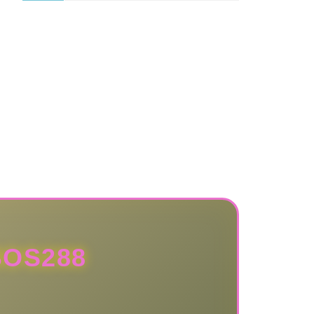
BOS288