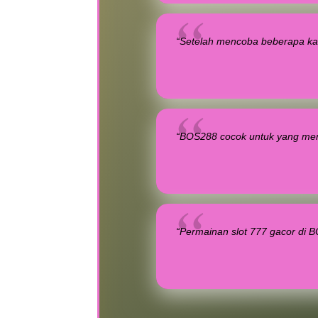
“Setelah mencoba beberapa kali
“BOS288 cocok untuk yang menc
“Permainan slot 777 gacor di 