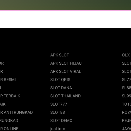
APK SLOT
OLX
OR
APK SLOT HIJAU
SLO
OR
APK SLOT VIRAL
SLO
R RESMI
SLOT QRIS
SL7
I
SLOT DANA
SL8
R TERBAIK
SLOT THAILAND
SL9
AIK
SLOT777
TOT
R ANTI RUNGKAD
SLOT88
ROY
 RUNGKAD
SLOT DEMO
REJ
R ONLINE
jual toto
JAY