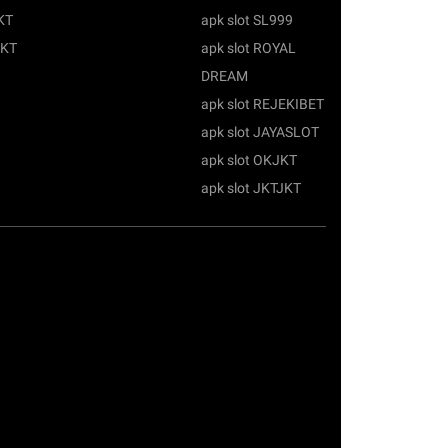
KT
apk slot SL999
JKT
apk slot ROYAL
DREAM
apk slot REJEKIBET
apk slot JAYASLOT
apk slot OKJKT
apk slot JKTJKT