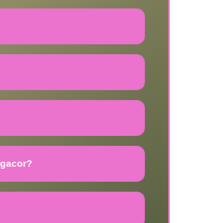
 gacor?