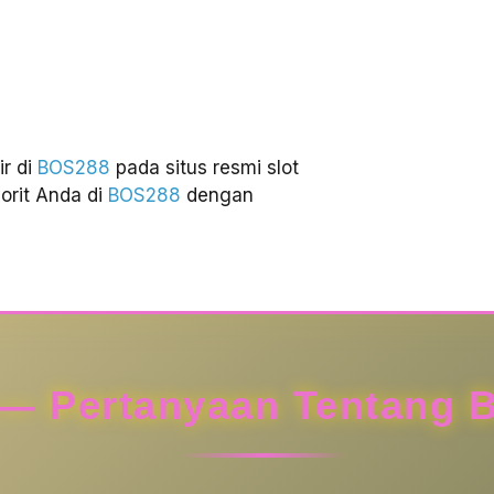
ir di
BOS288
pada situs resmi slot
orit Anda di
BOS288
dengan
— Pertanyaan Tentang 