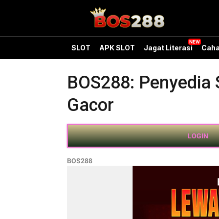
SLOT
APK SLOT
Jagat Literasi
Cah
BOS288: Penyedia S
Gacor
LOGIN
BOS288