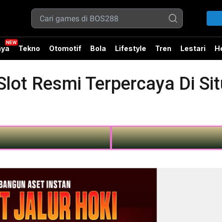
aya
Tekno
Otomotif
Bola
Lifestyle
Tren
Lestari
H
lot Resmi Terpercaya Di Sit