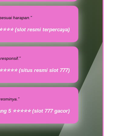
sesuai harapan.”
⭐⭐⭐⭐ (slot resmi terpercaya)
responsif.”
⭐⭐⭐⭐⭐ (situs resmi slot 777)
resminya.”
ang 5 ⭐⭐⭐⭐⭐ (slot 777 gacor)